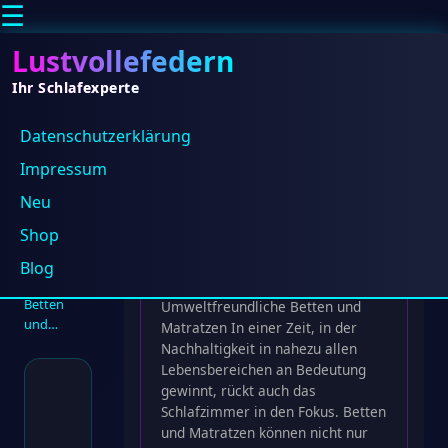
☰
Lustvollefedern
Ihr Schlafexperte
Datenschutz­erklärung
Impressum
Home
/
Neu
Blog
/
Nachhaltigkeit im Schlafzimmer:
Nachhaltigkeit
Shop
Umweltfreundliche Betten und
im
Matratzen
Schlafzimmer:
Blog
Umweltfreundliche
Nachhaltigkeit im Schlafzimmer:
Betten
Umweltfreundliche Betten und
und…
Matratzen In einer Zeit, in der
Nachhaltigkeit in nahezu allen
Lebensbereichen an Bedeutung
gewinnt, rückt auch das
Schlafzimmer in den Fokus. Betten
und Matratzen können nicht nur