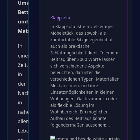
Umweltfreundliche
Betten
Klappsofa
und
in Klappsofa ist ein vielseitiges
Matratzen
Möbelstück, das sowohl als
komfortable Sitzgelegenheit als
In
auch als praktische
Schlafmöglichkeit dient. In einem
einer
Beitrag über 2000 Worte lassen
Zeit,
sich verschiedene Aspekte
beleuchten, darunter die
in
verschiedenen Typen, Materialien,
der
Mechanismen, und ihre
Einsatzmöglichkeiten in kleinen
Nachhaltigkeit
Wohnungen, Gästezimmern oder
in
als flexible Lösung im
nahezu
Wohnbereich. Ein möglicher
Aufbau des Beitrags könnte
allen
folgendermaßen aussehen:...
Lebensbereichen