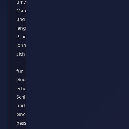
umweltfreundliche
Materialien
und
langlebige
Produkte
lohnt
sich
–
für
einen
erholsamen
Schlaf
und
eine
bessere