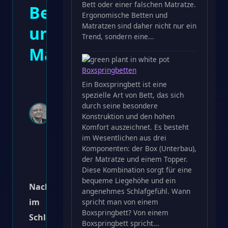
Bett oder einer falschen Matratze.
Betten
Ergonomische Betten und
Matratzen sind daher nicht nur ein
und
Trend, sondern eine...
Matratzen
Boxspringbetten
Toni
Ein Boxspringbett ist eine
Schlack
spezielle Art von Bett, das sich
7.
durch seine besondere
Februar
Konstruktion und den hohen
2025 ·
3
Komfort auszeichnet. Es besteht
Min. Lesezeit
im Wesentlichen aus drei
·
0
Komponenten: der Box (Unterbau),
Kommentare
der Matratze und einem Topper.
Diese Kombination sorgt für eine
bequeme Liegehöhe und ein
Nachhaltigkeit
angenehmes Schlafgefühl. Wann
im
spricht man von einem
Boxspringbett? Von einem
Schlafzimmer:
Boxspringbett spricht...