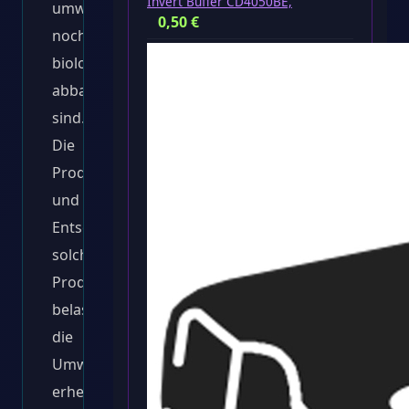
Invert Buffer CD4050BE,
umweltfreundlich
0,50
€
noch
biologisch
abbaubar
sind.
Die
Produktion
und
Entsorgung
solcher
Produkte
belasten
die
Umwelt
erheblich.