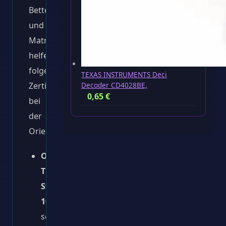
Betten
und
Matratzen
helfen
folgende
TEXAS INSTRUMENTS Deci
Zertifikate
Decoder CD4028BE,
0,65
€
bei
der
Orientierung:
OEKO-
TEX
Standard
100:
Garantiert
schadstofffreie