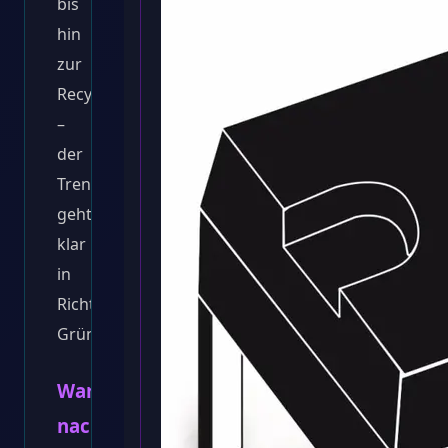
bis
hin
zur
Recyclingfähigkeit
–
der
Trend
geht
klar
in
Richtung
Grün.
Warum
nachhaltige