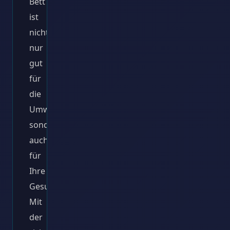
Bett
ist
nicht
nur
gut
für
die
Umwelt,
sondern
auch
für
Ihre
Gesundheit.
Mit
der