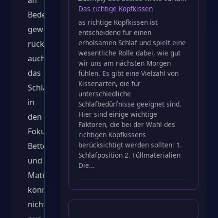
an
Das richtige Kopfkissen
Bedeutung
as richtige Kopfkissen ist
gewinnt,
entscheidend für einen
erholsamen Schlaf und spielt eine
rückt
wesentliche Rolle dabei, wie gut
auch
wir uns am nächsten Morgen
das
fühlen. Es gibt eine Vielzahl von
Kissenarten, die für
Schlafzimmer
unterschiedliche
in
Schlafbedürfnisse geeignet sind.
Hier sind einige wichtige
den
Faktoren, die bei der Wahl des
Fokus.
richtigen Kopfkissens
berücksichtigt werden sollten: 1.
Betten
Schlafposition 2. Füllmaterialien
und
Die...
Matratzen
können
nicht