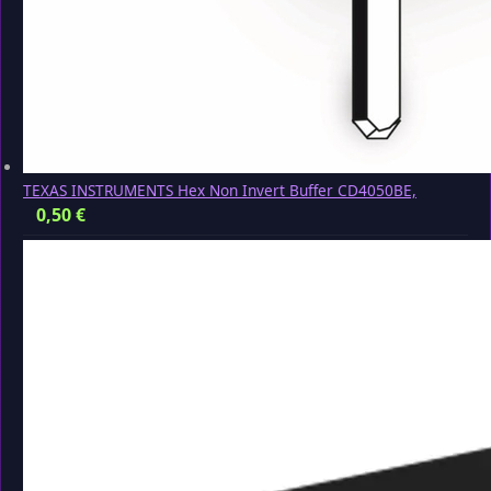
TEXAS INSTRUMENTS Hex Non Invert Buffer CD4050BE,
0,50
€