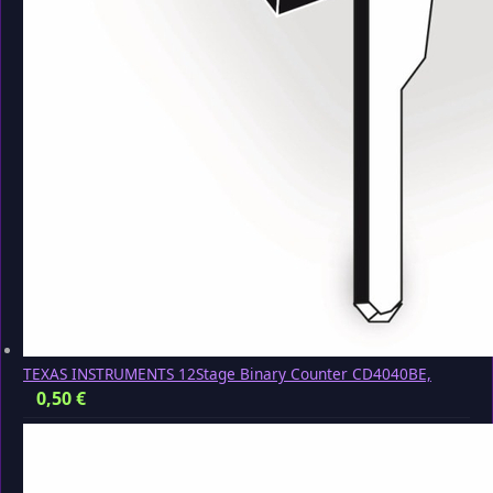
TEXAS INSTRUMENTS 12Stage Binary Counter CD4040BE,
0,50
€