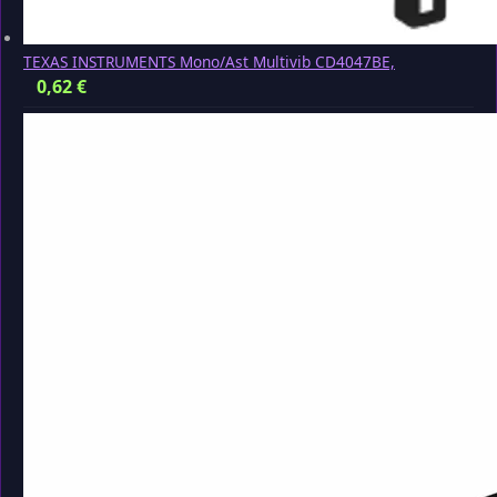
TEXAS INSTRUMENTS Mono/Ast Multivib CD4047BE,
0,62
€