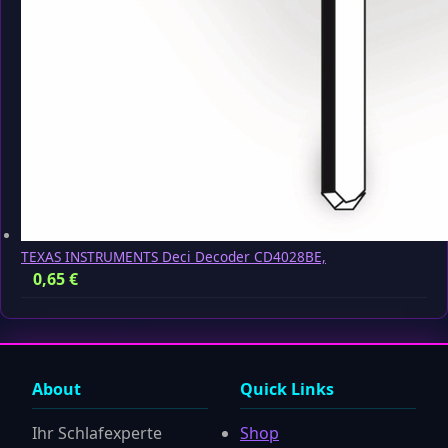
TEXAS INSTRUMENTS Deci Decoder CD4028BE,
0,65
€
About
Quick Links
Ihr Schlafexperte
Shop