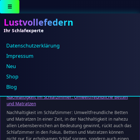
☰
Lustvollefedern
Ihr Schlafexperte
Datenschutz­erklärung
Bassetti
Impressum
Es wurden keine Produkte gefunden, die deiner
Neu
Auswahl entsprechen.
Shop
Blog
Nachhaltigkeit im Schlafzimmer: Umweltfreundliche Betten
und Matratzen
Nachhaltigkeit im Schlafzimmer: Umweltfreundliche Betten
und Matratzen In einer Zeit, in der Nachhaltigkeit in nahezu
allen Lebensbereichen an Bedeutung gewinnt, rückt auch das
Schlafzimmer in den Fokus. Betten und Matratzen können
nicht nur für erholsamen Schlaf sorgen, sondern auch einen