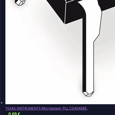
TEXAS INSTRUMENTS Micropower PLL CD4046BE,
0,69
€