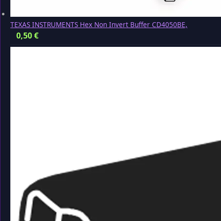
TEXAS INSTRUMENTS Hex Non Invert Buffer CD4050BE,
0,50
€