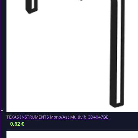
TEXAS INSTRUMENTS Mono/Ast Multivib CD4047BE,
0,62
€