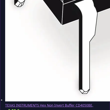
TEXAS INSTRUMENTS Hex Non Invert Buffer CD4050BE,