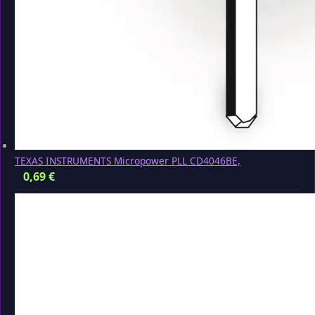
TEXAS INSTRUMENTS Micropower PLL CD4046BE,
0,69
€