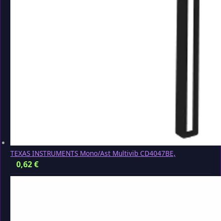
TEXAS INSTRUMENTS Mono/Ast Multivib CD4047BE,
0,62
€