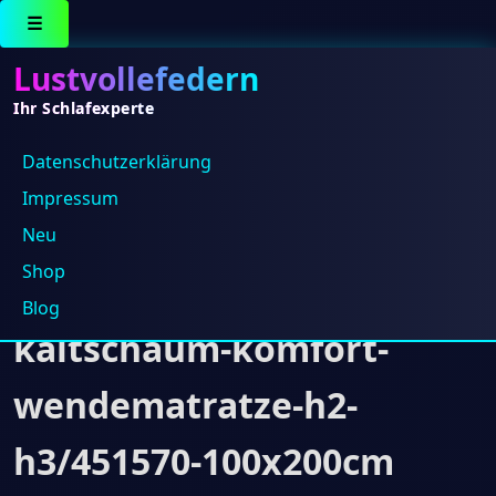
☰
Lustvollefedern
Ihr Schlafexperte
Datenschutz­erklärung
https://hotelshop.one/Hote
Impressum
Matratzen/Hotel-
Neu
Shop
Matratzen/mars-
Blog
kaltschaum-komfort-
wendematratze-h2-
h3/451570-100x200cm