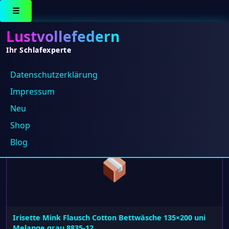
☰
Lustvollefedern
Ihr Schlafexperte
Datenschutz­erklärung
Irisette GmbH & Co. KG
Impressum
Neu
Alle 7 Ergebnisse werden angezeigt
Shop
Blog
Irisette Mink Flausch Cotton Bettwäsche 135×200 uni
Melange grau 8835-12