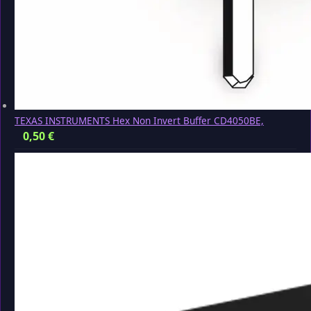
TEXAS INSTRUMENTS Hex Non Invert Buffer CD4050BE,
0,50
€