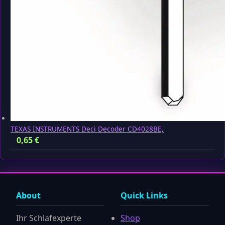
TEXAS INSTRUMENTS Deci Decoder CD4028BE,
0,65
€
About
Quick Links
Ihr Schlafexperte
Shop