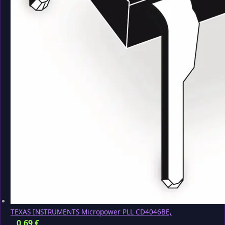
TEXAS INSTRUMENTS Micropower PLL CD4046BE,
0,69
€