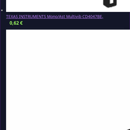
TEXAS INSTRUMENTS Mono/Ast Multivib CD4047BE,
0,62
€