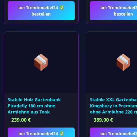
bei Trendmoebel24
bei Trendmoebel
bestellen
bestellen
Stabile Holz Gartenbank
Stabile XXL Gartenb
Picadelly 180 cm ohne
Kingsbury in Premiu
Armlehne aus Teak
ohne Armlehne 220 
239,00
€
389,00
€
bei Trendmoebel24
bei Trendmoebel