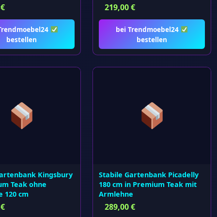
0
€
219,00
€
 Trendmoebel24
bei Trendmoebel24
bestellen
bestellen
Gartenbank Kingsbury
Stabile Gartenbank Picadelly
um Teak ohne
180 cm in Premium Teak mit
e 120 cm
Armlehne
8
€
289,00
€