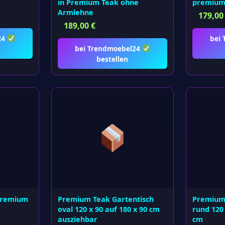
in Premium Teak ohne
premium 
Armlehne
179,0
189,00
€
24
bei
bei Trendmoebel24
bestellen
 premium
Premium Teak Gartentisch
Premium 
oval 120 x 90 auf 180 x 90 cm
rund 120 
ausziehbar
cm