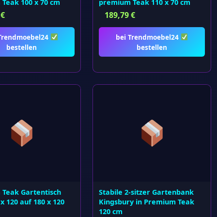
Teak 100 x 70 cm
premium Teak 110 x 70 cm
0
€
189,79
€
 Trendmoebel24
bei Trendmoebel24
bestellen
bestellen
Teak Gartentisch
Stabile 2-sitzer Gartenbank
x 120 auf 180 x 120
Kingsbury in Premium Teak
120 cm