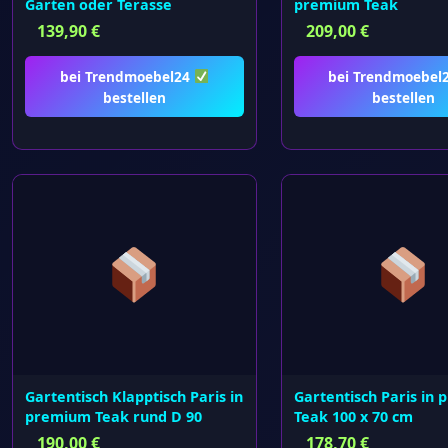
Garten oder Terasse
premium Teak
139,90
€
209,00
€
bei Trendmoebel24
bei Trendmoebel
bestellen
bestellen
Gartentisch Klapptisch Paris in
Gartentisch Paris in
premium Teak rund D 90
Teak 100 x 70 cm
190,00
€
178,70
€