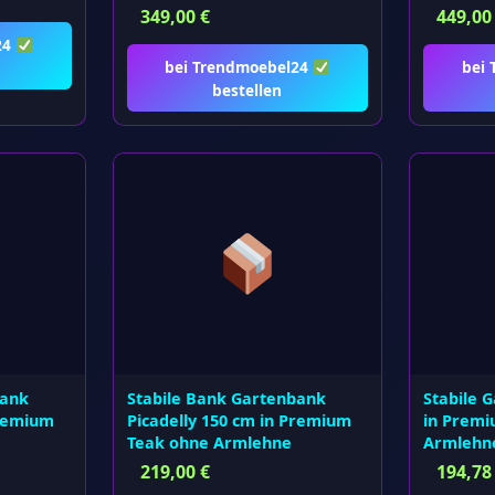
349,00
€
449,0
24
bei Trendmoebel24
bei
bestellen
bank
Stabile Bank Gartenbank
Stabile 
Premium
Picadelly 150 cm in Premium
in Premi
Teak ohne Armlehne
Armlehn
219,00
€
194,7