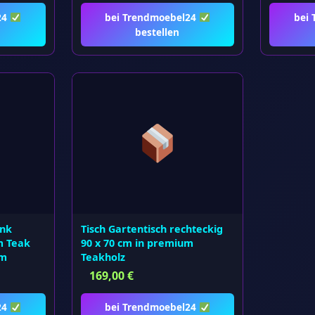
24
bei Trendmoebel24
bei
bestellen
ank
Tisch Gartentisch rechteckig
m Teak
90 x 70 cm in premium
cm
Teakholz
169,00
€
24
bei Trendmoebel24