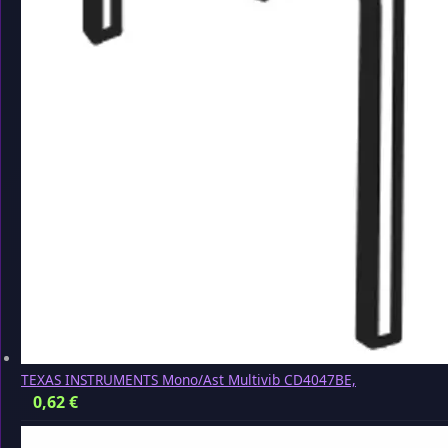
TEXAS INSTRUMENTS Mono/Ast Multivib CD4047BE,
0,62
€