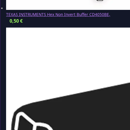
TEXAS INSTRUMENTS Hex Non Invert Buffer CD4050BE,
0,50
€