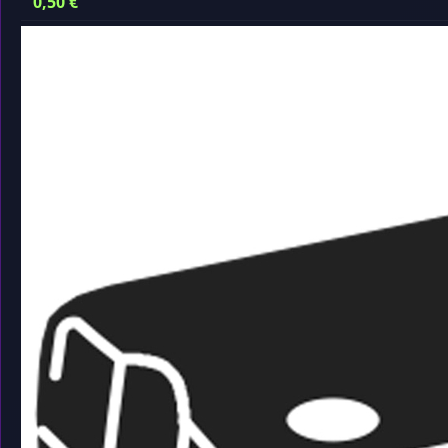
0,50
€