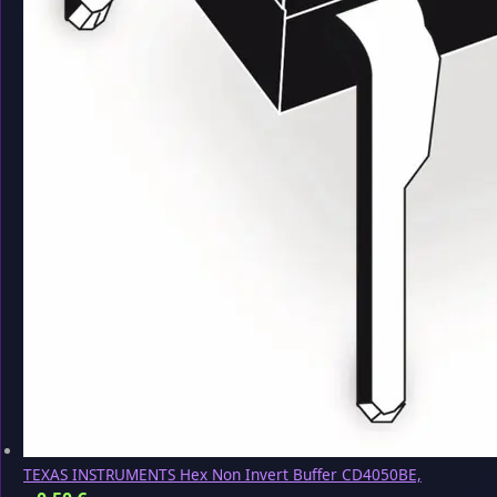
TEXAS INSTRUMENTS Hex Non Invert Buffer CD4050BE,