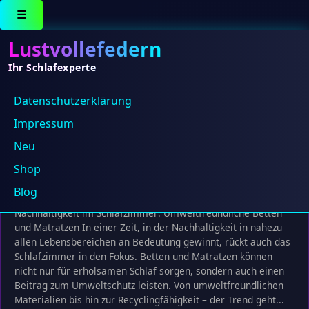
☰
Lustvollefedern
Ihr Schlafexperte
Datenschutz­erklärung
Es wurden keine Produkte gefunden, die deiner
Auswahl entsprechen.
Impressum
Neu
Shop
Nachhaltigkeit im Schlafzimmer: Umweltfreundliche Betten
Blog
und Matratzen
Nachhaltigkeit im Schlafzimmer: Umweltfreundliche Betten
und Matratzen In einer Zeit, in der Nachhaltigkeit in nahezu
allen Lebensbereichen an Bedeutung gewinnt, rückt auch das
Schlafzimmer in den Fokus. Betten und Matratzen können
nicht nur für erholsamen Schlaf sorgen, sondern auch einen
Beitrag zum Umweltschutz leisten. Von umweltfreundlichen
Materialien bis hin zur Recyclingfähigkeit – der Trend geht...