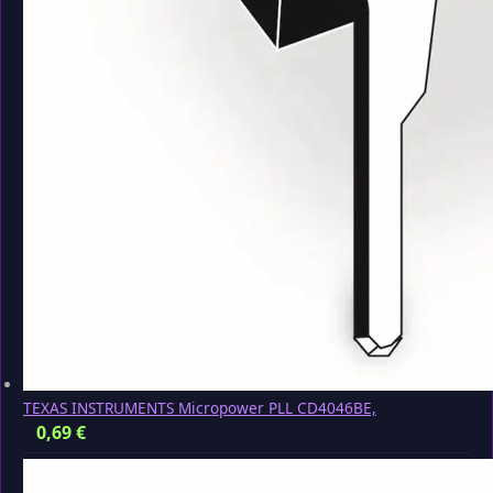
TEXAS INSTRUMENTS Micropower PLL CD4046BE,
0,69
€