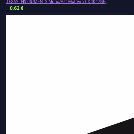
TEXAS INSTRUMENTS Mono/Ast Multivib CD4047BE,
0,62
€