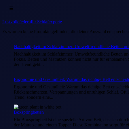
☰
Lustvollefedern
Ihr Schlafexperte
Es wurden keine Produkte gefunden, die deiner Auswahl entsprechen
Nachhaltigkeit im Schlafzimmer: Umweltfreundliche Betten un
Nachhaltigkeit im Schlafzimmer: Umweltfreundliche Betten und 
Fokus. Betten und Matratzen können nicht nur für erholsamen S
der Trend geht...
Ergonomie und Gesundheit: Warum das richtige Bett entscheide
Ergonomie und Gesundheit: Warum das richtige Bett entscheide
Rückenschmerzen, Verspannungen und unruhigen Schlaf. Oft lie
Trend, sondern eine...
Boxspringbetten
Ein Boxspringbett ist eine spezielle Art von Bett, das sich d
der Matratze und einem Topper. Diese Kombination sorgt für 