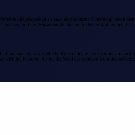
mfortable Sitzgelegenheit als auch als praktische Schlafmöglichkeit di
echanismen, und ihre Einsatzmöglichkeiten in kleinen Wohnungen, Gäs
hlaf und spielt eine wesentliche Rolle dabei, wie gut wir uns am nächst
ge wichtige Faktoren, die bei der Wahl des richtigen Kopfkissens berücks