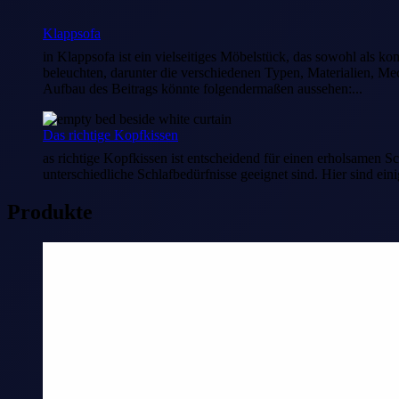
Klappsofa
in Klappsofa ist ein vielseitiges Möbelstück, das sowohl als ko
beleuchten, darunter die verschiedenen Typen, Materialien, M
Aufbau des Beitrags könnte folgendermaßen aussehen:...
Das richtige Kopfkissen
as richtige Kopfkissen ist entscheidend für einen erholsamen Sc
unterschiedliche Schlafbedürfnisse geeignet sind. Hier sind eini
Produkte