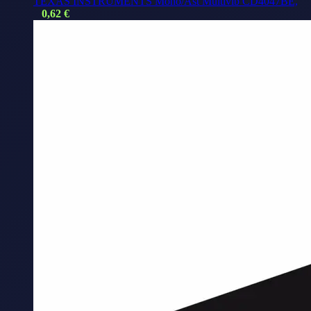
TEXAS INSTRUMENTS Mono/Ast Multivib CD4047BE,
0,62
€