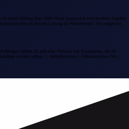
ent. In einem Beitrag über 2000 Worte lassen sich verschiedene Aspekte
tezimmern oder als flexible Lösung im Wohnbereich. Ein möglicher
en Morgen fühlen. Es gibt eine Vielzahl von Kissenarten, die für
ichtigt werden sollten: 1. Schlafposition 2. Füllmaterialien Die...