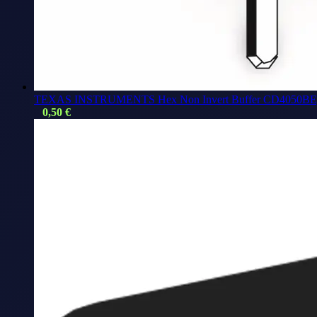
TEXAS INSTRUMENTS Hex Non Invert Buffer CD4050BE
0,50
€