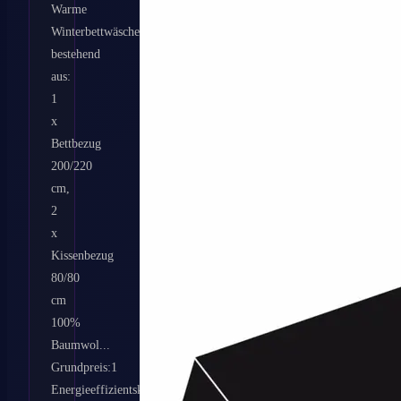
Warme
Winterbettwäsche
bestehend
aus:
1
x
Bettbezug
200/220
cm,
2
x
Kissenbezug
80/80
cm
100%
Baumwol...
Grundpreis:1
Energieeffizientsklasse