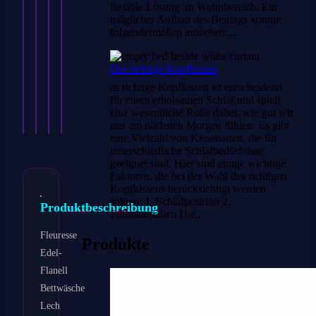
Jersey
Bezug
süße
Stück
flexible Lösung im Wohnbereich. Ein
Nackenhörnchen
für
Baby
Fleuresse
möglicher Aufbau des Beitrags könnte
Bezug
Seitenschläferkissen
Wende
Mako-
folgendermaßen aussehen:...
35
Kissenbezug
Wiegen
Satin
x
40×140
Bettwäsche
Kissenbezüge
40
cm
Schnecke
40×40
cm…
Baumwolle
Punkte…
cm
Das richtige Kopfkissen
19,95
Weiß
22,95
€
uni…
€
as richtige Kopfkissen ist entscheidend
20,95
24,95
€
€
für einen erholsamen Schlaf und spielt
Ansehen
Ansehen
Ansehen
Ansehen
eine wesentliche Rolle dabei, wie gut wir
→
→
→
→
uns am nächsten Morgen fühlen. Es gibt
eine Vielzahl von Kissenarten, die für
unterschiedliche Schlafbedürfnisse
geeignet sind. Hier sind einige wichtige
Faktoren, die bei der Wahl des richtigen
Kopfkissens berücksichtigt werden
sollten: 1. Schlafposition 2.
Produktbeschreibung
Füllmaterialien Die...
Fleuresse
Produkte
Edel-
Flanell
Bettwäsche
Lech