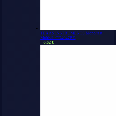
TEXAS INSTRUMENTS Mono/Ast
Multivib CD4047BE,
0,62
€