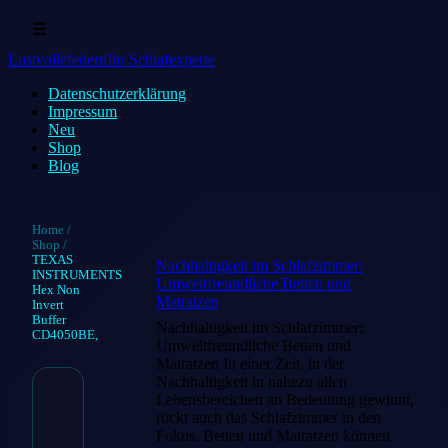
☰
Lustvollefedern
Ihr Schlafexperte
Datenschutz­erklärung
Impressum
Neu
Shop
Blog
Home
/
Shop
/
TEXAS
Nachhaltigkeit im Schlafzimmer:
INSTRUMENTS
Umweltfreundliche Betten und
Hex Non
Matratzen
Invert
Buffer
Nachhaltigkeit im Schlafzimmer:
CD4050BE,
Umweltfreundliche Betten und
Matratzen In einer Zeit, in der
Nachhaltigkeit in nahezu allen
Lebensbereichen an Bedeutung gewinnt,
TEXAS
rückt auch das Schlafzimmer in den
Fokus. Betten und Matratzen können