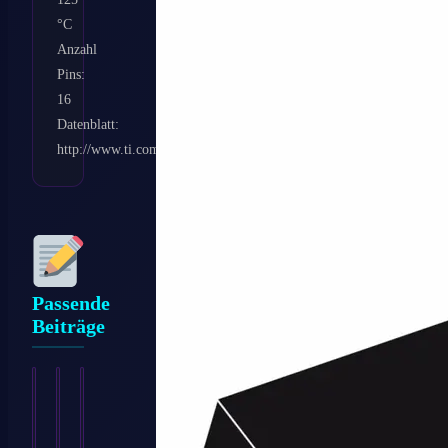
°C
Anzahl
Pins:
16
Datenblatt:
http://www.ti.com/lit/ds/symlink/cd4049ub.pdf
Passende
Beiträge