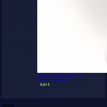
TEXAS INSTRUMENTS Deci
Decoder CD4028BE,
0,65
€
About