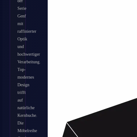
der
Serie
Genf
mit
raffinierter
Optik
und
hochwertiger
Verarbeitung.
Top-
modernes
Design
trifft
auf
natürliche
Kernbuche.
Die
Möbelreihe