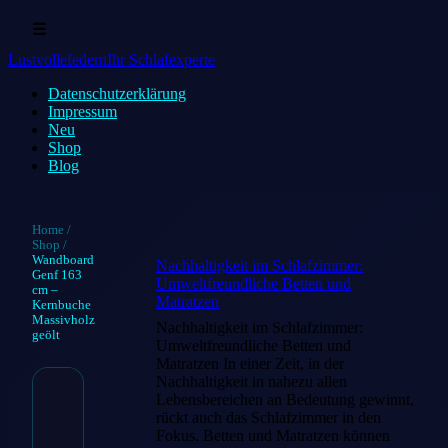
☰
Lustvollefedern
Ihr Schlafexperte
Datenschutz­erklärung
Impressum
Neu
Shop
Blog
Home
/
Shop
/
Wandboard
Nachhaltigkeit im Schlafzimmer:
Genf 163
Umweltfreundliche Betten und
cm –
Matratzen
Kernbuche
Massivholz
Nachhaltigkeit im Schlafzimmer:
geölt
Umweltfreundliche Betten und
Matratzen In einer Zeit, in der
Nachhaltigkeit in nahezu allen
Lebensbereichen an Bedeutung gewinnt,
Wandboard
rückt auch das Schlafzimmer in den
Fokus. Betten und Matratzen können