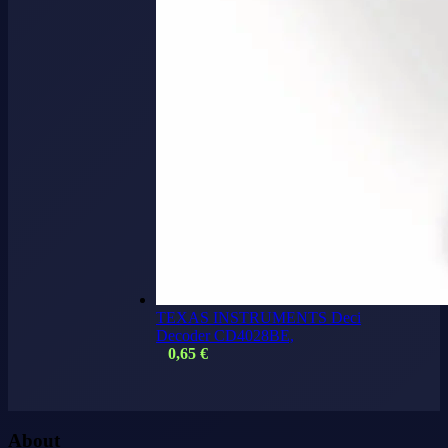
TEXAS INSTRUMENTS Deci
Decoder CD4028BE,
0,65
€
About