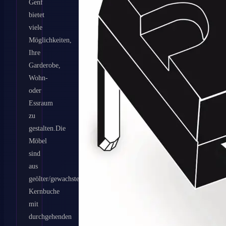
Genf
bietet
viele
Möglichkeiten,
Ihre
Garderobe,
Wohn-
oder
Essraum
zu
gestalten.Die
Möbel
sind
aus
geölter/gewachster
Kernbuche
mit
durchgehenden