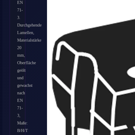
EN
71-
3.
Durchgehende
Lamellen,
Materialstärke
20
mm,
Oberfläche
geölt
und
gewachst
nach
EN
71-
3,
Maße:
B/H/T