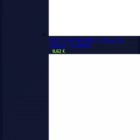
TEXAS INSTRUMENTS Mono/Ast
Multivib CD4047BE,
0,62
€