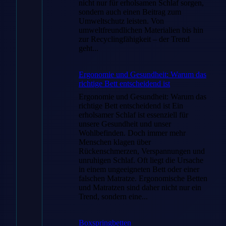
nicht nur für erholsamen Schlaf sorgen,
2 Stück
sondern auch einen Beitrag zum
Umweltschutz leisten. Von
Fleuresse
umweltfreundlichen Materialien bis hin
zur Recyclingfähigkeit – der Trend
Mako-Satin
geht...
Kissenbezüge
Ergonomie und Gesundheit: Warum das
40×40 cm uni
richtige Bett entscheidend ist
mit RV DP
Ergonomie und Gesundheit: Warum das
richtige Bett entscheidend ist Ein
6031
erholsamer Schlaf ist essenziell für
unsere Gesundheit und unser
mittelblau
Wohlbefinden. Doch immer mehr
Menschen klagen über
Rückenschmerzen, Verspannungen und
24,95
€
unruhigen Schlaf. Oft liegt die Ursache
in einem ungeeigneten Bett oder einer
falschen Matratze. Ergonomische Betten
und Matratzen sind daher nicht nur ein
Trend, sondern eine...
Zum
Angebot
Boxspringbetten
→