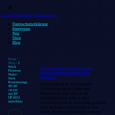
☰
Lustvollefedern
Ihr Schlafexperte
Datenschutz­erklärung
Impressum
Neu
Shop
Blog
Home
/
Shop
/
2
Stück
Nachhaltigkeit im Schlafzimmer:
Fleuresse
Umweltfreundliche Betten und
Mako-
Matratzen
Satin
Kissenbezüge
Nachhaltigkeit im Schlafzimmer:
40×40
Umweltfreundliche Betten und
cm uni
Matratzen In einer Zeit, in der
mit RV
DP 6031
Nachhaltigkeit in nahezu allen
mittelblau
Lebensbereichen an Bedeutung gewinnt,
rückt auch das Schlafzimmer in den
Fokus. Betten und Matratzen können