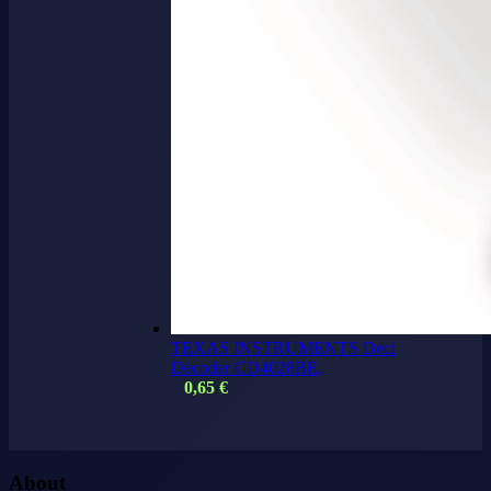
TEXAS INSTRUMENTS Deci
Decoder CD4028BE,
0,65
€
About