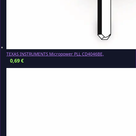
TEXAS INSTRUMENTS Micropower PLL CD4046BE,
0,69
€