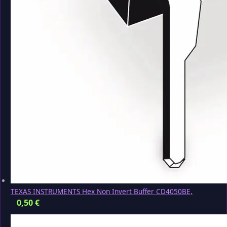
TEXAS INSTRUMENTS Hex Non Invert Buffer CD4050BE,
0,50
€