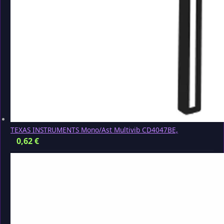
TEXAS INSTRUMENTS Mono/Ast Multivib CD4047BE,
0,62
€