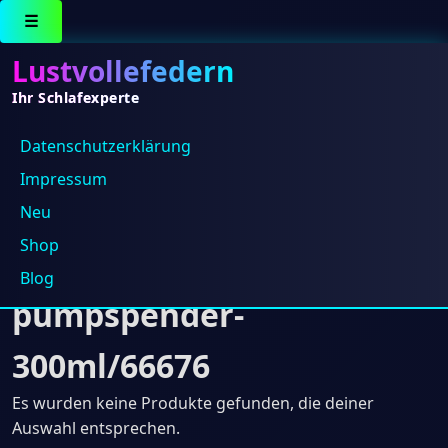
☰
Lustvollefedern
Ihr Schlafexperte
Datenschutz­erklärung
https://hotelshop.one/Pfl
Impressum
ry-haar-hand-
Neu
Shop
koerpershampoo-
Blog
pumpspender-
300ml/66676
Es wurden keine Produkte gefunden, die deiner
Auswahl entsprechen.