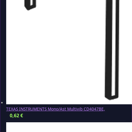
TEXAS INSTRUMENTS Mono/Ast Multivib CD4047BE,
0,62
€