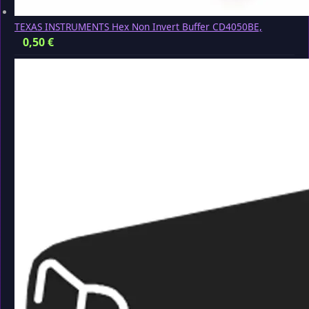
TEXAS INSTRUMENTS Hex Non Invert Buffer CD4050BE,
0,50
€