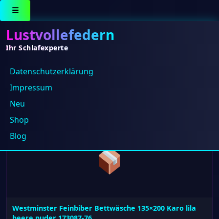
☰
Lustvollefedern
Ihr Schlafexperte
Datenschutz­erklärung
Westminster
Impressum
Neu
Einzelnes Ergebnis wird angezeigt
Shop
Blog
Westminster Feinbiber Bettwäsche 135×200 Karo lila
beere puder 173087-76