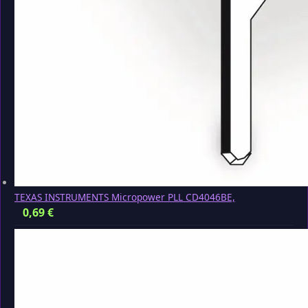
TEXAS INSTRUMENTS Micropower PLL CD4046BE,
0,69
€