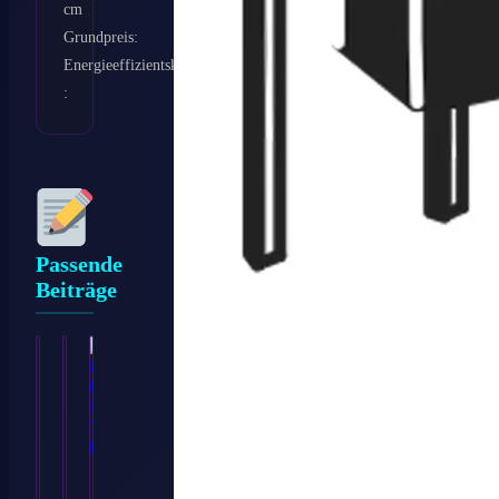
cm
Grundpreis:
Energieeffizientsklasse
:
Passende
Beiträge