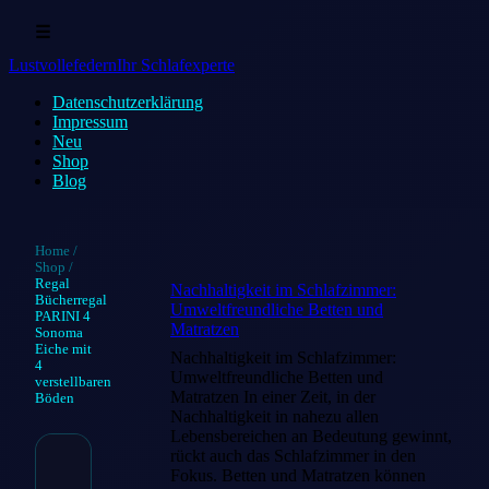
☰
Lustvollefedern
Ihr Schlafexperte
Datenschutz­erklärung
Impressum
Neu
Shop
Blog
Home
/
Shop
/
Regal
Nachhaltigkeit im Schlafzimmer:
Bücherregal
Umweltfreundliche Betten und
PARINI 4
Matratzen
Sonoma
Eiche mit
Nachhaltigkeit im Schlafzimmer:
4
Umweltfreundliche Betten und
verstellbaren
Matratzen In einer Zeit, in der
Böden
Nachhaltigkeit in nahezu allen
Lebensbereichen an Bedeutung gewinnt,
rückt auch das Schlafzimmer in den
Fokus. Betten und Matratzen können
Regal