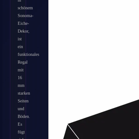
schönem
Sonoma-
Eiche-
Dekor,
ist
ein
funktionales
Regal
mit
16
mm
starken
Seiten
und
Böden.
Es
fügt