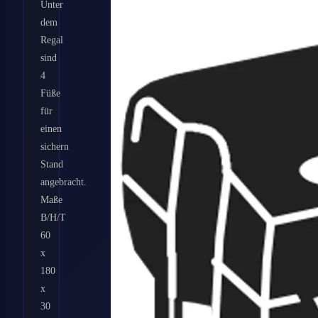
Unter
dem
Regal
sind
4
Füße
für
einen
sichern
Stand
angebracht.
Maße
B/H/T
60
x
180
x
30