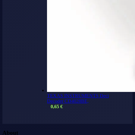
TEXAS INSTRUMENTS Deci
Decoder CD4028BE,
0,65
€
About